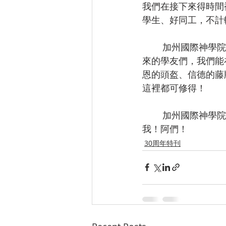
我們在接下來得時間
學生、好同工，不計
        加州國際神學院，馬上就要進入一個新的、更好地學術境界。期許各位同學、學長和未
來的學友們，我們能
恩的頭盔、信德的藤
這裡都可修得！
        加州國際神學院，我願意支持你，“主恩禾場”也願意支持你。神啊！我在這裡，請使用
我！阿們！
30周年特刊