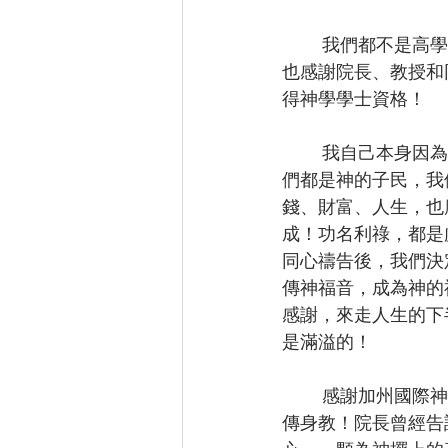
        我們都不是高學歷，英語程度也不好；但是，我知道只要信靠神，萬事都能！感謝主，
也感謝院長、教授和
得神學學士資格！
        我自己本身因為要顧及工作，因此暫時休學。在這段時間，我領悟了一個真理：既然我
們都是神的子民，我
錢、財富、人生，也
成！功名利祿，都是
同心禱告後，我們決
傳神福音，成為神的
感謝，來走人生的下
是滿溢的！
        感謝加州國際神學院現任的黃院長，在我們的屬靈生命中，他給予我們很多的支持與言
傳身教！院長曾經告