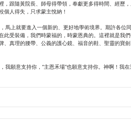
裡，跟隨黃院長、師母得帶領，奉獻更多得時間、經歷，
較個人得失，只求蒙主悅納！
在此受裝備，我們時蒙福的，時蒙恩典的。這裡就是我們
牌、真理的腰帶、公義的護心鏡、福音的鞋、聖靈的寶劍