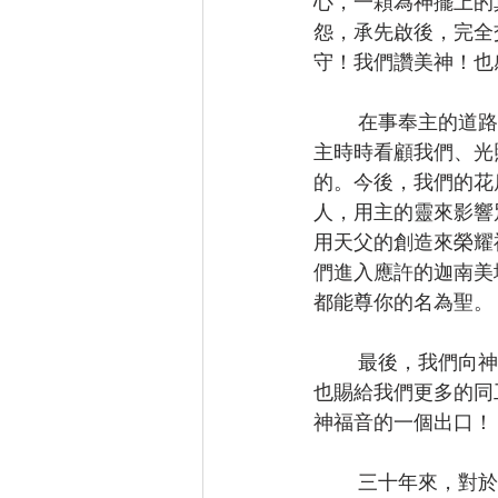
心，一顆為神擺上的
怨，承先啟後，完全
守！我們讚美神！也
        在事奉主的道路上，我們也曾經被控告、被污蔑、被威脅過；但是我們都不懼怕，因為
主時時看顧我們、光
的。今後，我們的花
人，用主的靈來影響
用天父的創造來榮耀
們進入應許的迦南美
都能尊你的名為聖。
        最後，我們向神禱告，求主增添我們服事的信心與毅力；賜予力量，使我們剛強壯膽。
也賜給我們更多的同
神福音的一個出口！
        三十年來，對於加州國際神學院，我們只是一個過客，我們只有得到，鮮少付出。但願