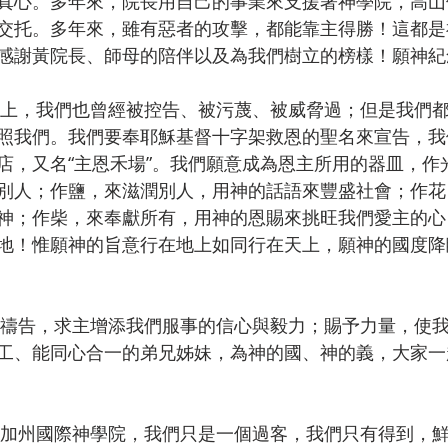
真心。多年來，院長用自己的事業來支援著神學院，高山
交托。多年來，雖有惡者的攻擊，都能靠主得勝！這都是
感謝黃院長、師母的陪伴以及為我們樹立的榜樣！願神紀
照我們。我們要奉耶穌基督十字架救恩的聖名來宣告，我
店，又名“主恩禾場”。我們願意成為恩主所用的器皿，作
別人；作鹽，來滋潤別人，用神的話語來豐盛社會；作花
神；作柴，來奉獻所有，用神的恩賜來挑旺我們愛主的心
地！惟願神的旨意行在地上如同行在天上，願神的國度降
工、能同心合一的弟兄姊妹，為神的國、神的義，大家一