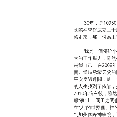
        30年，是10950天，是1564個主日；是一段歷史，也是一個過程，更是一種堅持！加州
國際神學院成立三十
路走來，那一份為主
        我是一個傳統小生意人，與內人史志玲姊妹經營花店也將近30年。繁忙的日常生活，巨
大的工作壓力，雖然
是我自己，在200
賣。當時承蒙天父的
平安度過難關，這一
的人生找到了依靠，
2010年信主後，
服“事”上，同工之
在“人”的世界裡。
到加州國際神學院，