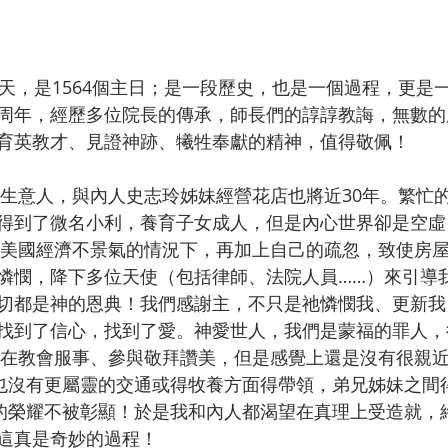
周年，經歷多位院長的傳承，師長們的諄諄教誨，無數的
育英教才、見證神跡、犧牲奉獻的精神，值得敬佩！
得到了微名小利，養育子女成人，但是內心世界卻是空虛
8年美國經濟不景氣的情況下，再加上自己的疏忽，致使房
憐憫，降下多位天使（包括律師、法院人員……）來引導
切都是神的恩典！我們感謝主，不只是祂憐憫我、更新我
找到了信心，找到了愛。神愛世人，我們是蒙福的罪人，
雖然在教會服事、參與敬拜讚美，但是感覺上還是沒有很親
間也沒有更屬靈的交通或得牧養方面得帶領，弟兄姊妹之間
神的榮耀不被彰顯！於是我和內人都渴望在真理上受造就，
這真是奇妙的過程！