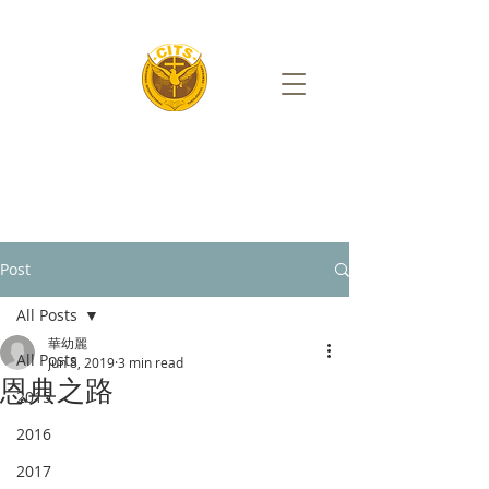
Post
All Posts
華幼麗
All Posts
Jun 8, 2019
3 min read
恩典之路
2015
2016
2017