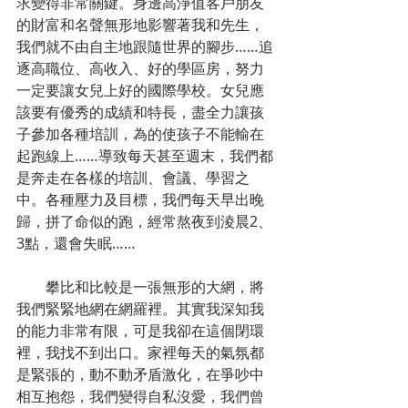
求變得非常關鍵。身邊高淨值客戶朋友
的財富和名聲無形地影響著我和先生，
我們就不由自主地跟隨世界的腳步……追
逐高職位、高收入、好的學區房，努力
一定要讓女兒上好的國際學校。女兒應
該要有優秀的成績和特長，盡全力讓孩
子參加各種培訓，為的使孩子不能輸在
起跑線上……導致每天甚至週末，我們都
是奔走在各樣的培訓、會議、學習之
中。各種壓力及目標，我們每天早出晚
歸，拼了命似的跑，經常熬夜到淩晨2、
3點，還會失眠……
        攀比和比較是一張無形的大網，將
我們緊緊地網在網羅裡。其實我深知我
的能力非常有限，可是我卻在這個閉環
裡，我找不到出口。家裡每天的氣氛都
是緊張的，動不動矛盾激化，在爭吵中
相互抱怨，我們變得自私沒愛，我們曾