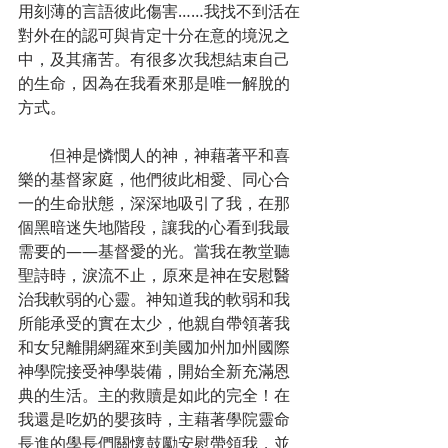
用刻薄的言語彼此傷害……我找不到活在
對外在的認可與肯定十分在意的境況之
中，及其痛苦。有很多次我想結束自己
的生命，因為在我看來那是唯一解脫的
方式。
        但神是憐憫人的神，神藉著平和喜
樂的基督家庭，他們彼此相愛、同心合
一的生命狀態，深深地吸引了我，在那
個黑暗迷失地階段，讓我的心看到我最
需要的——基督愛的光。當我在教堂聽
聖詩時，淚流不止，原來是神在安慰醫
治我軟弱的心靈。神知道我的軟弱和我
所能承受的實在太少，他親自帶領著我
和女兒離開網羅來到美國加州加州國際
神學院接受神學裝備，開始全新充滿恩
典的生活。主的救贖是如此的完全！在
我還是吃奶的嬰孩時，主藉著學院靈命
長進的學長們關懷鼓勵安慰帶領我，並