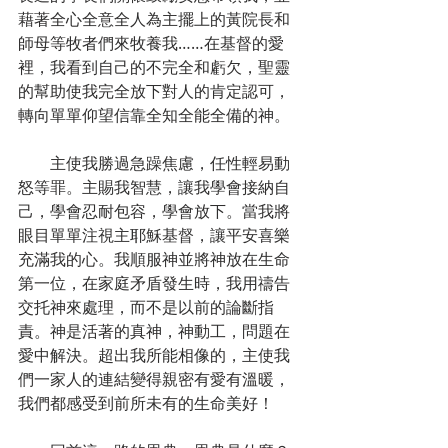
藉著全心全意全人為主擺上的黃院長和
師母等牧者們來牧養我……在基督的愛
裡，我看到自己的不完全和虧欠，聖靈
的幫助使我完全放下對人的肯定認可，
轉向單單仰望信靠全知全能全備的神。
        主使我勝過急躁焦慮，任性輕易動
怒等罪。主賜我智慧，讓我學會接納自
己，學會忍耐包容，學會放下。當我將
眼目單單注視主耶穌基督，讓平安喜樂
充滿我的心。我順服神並將神放在生命
第一位，在家庭矛盾發生時，我用禱告
交托神來處理，而不是以前的論斷指
責。神是活著的真神，神動工，問題在
愛中解決。超出我所能相像的，主使我
們一家人的連結變得親密有愛有溫暖，
我們都感受到前所未有的生命美好！